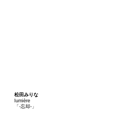
松田みりな
lumière
「-忘却-」