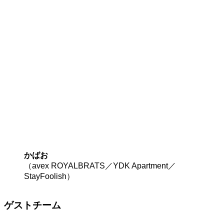
かばお
（avex ROYALBRATS／YDK Apartment／
StayFoolish）
ゲストチーム