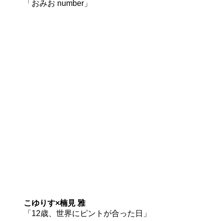
「おみお number」
こゆりす×楠見 雅
「12歳、世界にピントが合った日」