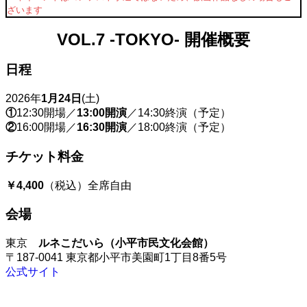
ざいます
VOL.7 -TOKYO- 開催概要
日程
2026年
1月24日
(土)
①
12:30開場／
13:00開演
／14:30終演（予定）
②
16:00開場／
16:30開演
／18:00終演（予定）
チケット料金
￥4,400
（税込）全席自由
会場
東京
ルネこだいら
（小平市民文化会館）
〒187-0041 東京都小平市美園町1丁目8番5号
公式サイト