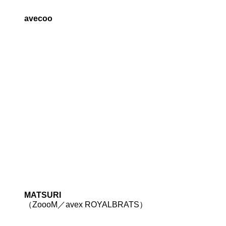
avecoo
MATSURI
（ZoooM／avex ROYALBRATS）