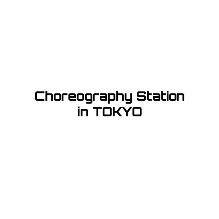
Choreography Station
in TOKYO