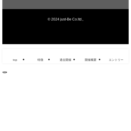
©
2024 just-Be Co.ltd.,
top
特徴
過去開催
開催概要
エントリー