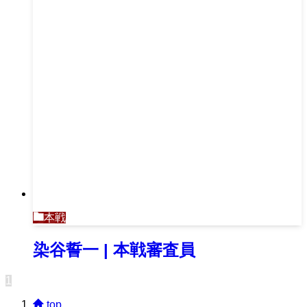
本戦
染谷誓一 | 本戦審査員
1
top