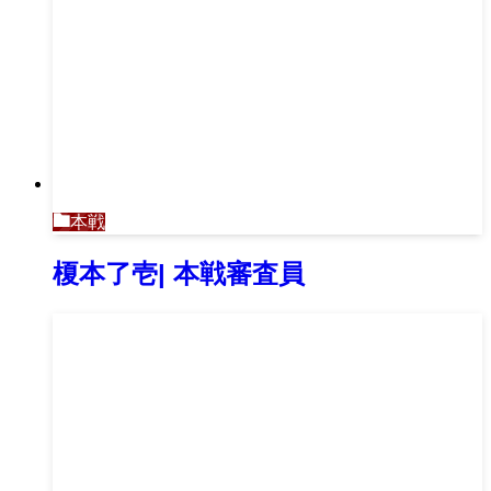
本戦
榎本了壱| 本戦審査員