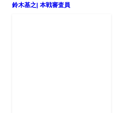
鈴木基之| 本戦審査員