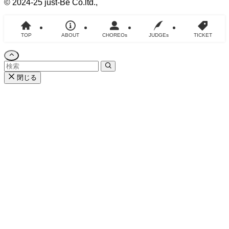
©
2024-25 just-Be Co.ltd.,
TOP
ABOUT
CHOREOs
JUDGEs
TICKET
閉じる