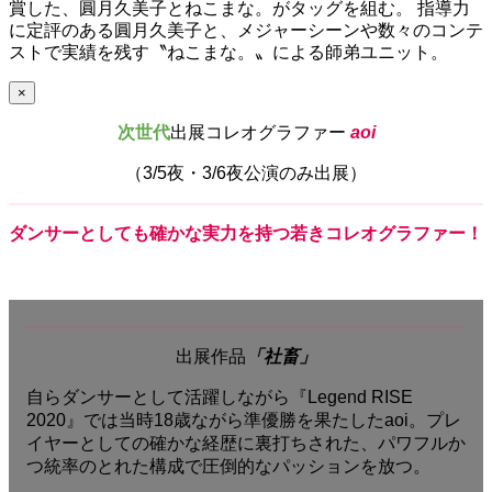
賞した、圓月久美子とねこまな。がタッグを組む。 指導力
に定評のある圓月久美子と、メジャーシーンや数々のコンテ
ストで実績を残す〝ねこまな。〟による師弟ユニット。
×
次世代
出展コレオグラファー
aoi
（3/5夜・3/6夜公演のみ出展）
ダンサー
としても
確
かな
実力
を
持
つ
若
き
コレオグラファー！
出展作品
「社畜」
自らダンサーとして活躍しながら『Legend RISE
2020』では当時18歳ながら準優勝を果たしたaoi。プレ
イヤーとしての確かな経歴に裏打ちされた、パワフルか
つ統率のとれた構成で圧倒的なパッションを放つ。