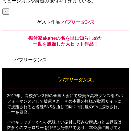
ミュージカルや舞台の振付を手がけている。
×
ゲスト作品
バブリーダンス
振付家akane
の
名
を
世
に
知
らしめた
一世
を
風靡
した
大ヒット作品！
バブリーダンス
出展作品
「バブリーダンス」
2017年、高校ダンス部の全国大会にて登美丘高校ダンス部のパ
フォーマンスとして披露され、その本番の模様が動画サイトに
て披露されると各種SNSを通じて瞬く間に世の中に拡散され、
一世を風靡。
そのキャッチーかつ小気味よい振付に巧みな構成力と世界観は
数多くのフォロワーを獲得した作品であり、本公演に向けてオ