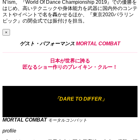
N’ism。『World Of Dance Championship 2019』での優勝を
はじめ、高いテクニックや身体能力を武器に国内外のコンテ
ストやイベントで名を轟かせるほか、『東京2020パラリン
ピック』の閉会式では振付けを担当。
×
ゲスト・パフォーマンス
MORTAL COMBAT
日本
が
世界
に
誇
る
匠
なる
ショー作
りの
ブレイキン
・
クルー！
出展作品
「DARE TO DIFFER」
MORTAL COMBAT
モータルコンバット
profile