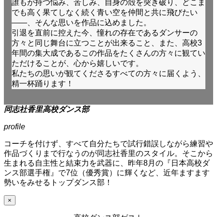
誰もが持つ悩み、苦しみ、自身の殻を突き破り、どこま
でも高く果てしなく続く青い空を仲間と共に飛びたい
――、そんな思いを作品に込めました。
引退を直前に控えた今、憧れの存在であるダンサーの
方々と同じ舞台に立つことが出来ること、また、高校3
年間の集大成であるこの作品をたくさんの方々に観てい
ただけることが、心から嬉しいです。
私たちの思いが観てくださるすべての方々に届くよう、
精一杯踊ります！
同志社香里高校ダンス部
profile
コーチを付けず、すべて自分たちで試行錯誤しながら練習や
作品づくりまで行なうのが同志社香里のスタイル。そこから
生まれる自主性と結束力を武器に、昨年8月の『日本高校ダ
ンス部選手権』で7位（優秀賞）に輝くなど、近年ますます
勢いをみせるトップダンス部！
×