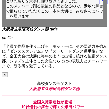
とりの踊りを大事に踊り続けてきました。
このメンバーで踊る最後の作品となるので、素敵な舞台
で踊らせていただくこの一本を大切に、みなさんにパワ
ーを届けます！
大阪府立泉陽高校ダンス部 girls
profile
「全員で作品を作り上げる」モットーに、その団結力を強み
に『ダンススタジアム』や『ストリートダンス選手権』な
ど、全国大会の決勝に毎年のように出場し続ける強豪ダンス
部。ジャズを主体とした女性ならではの表現力とチームワー
クで、観る者を魅了している。
×
高校ダンス部ゲスト
大阪府立久米田高校ダンス部
全国入賞常連校
が
登場！
10代憧れ
の
舞台
で
輝
く
久米田パワー！