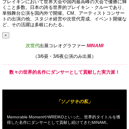
ブレイキンにおいて世界大会や国内最高峰の大会で優勝に輝
くこと多数。日本の誇る世界的ブレイキン・クルーであり、
単独舞台公演を国内外で開催。CM、アーティストコンサー
トの出演の他、スタジオ経営や次世代育成、イベント開催な
ど、その活躍は多岐にわたる。
×
次世代
出展コレオグラファー
MINAMI
（3/6昼・3/6夜公演のみ出展）
数々
の
世界的名作
に
ダンサー
として
貢献
した
実力派！
出展作品
「ソノサキの私」
Memorable MomentやWREIKOといった、世界的タイトルを獲
得した名作にダンサーとして貢献し続けてきたMINAMI。