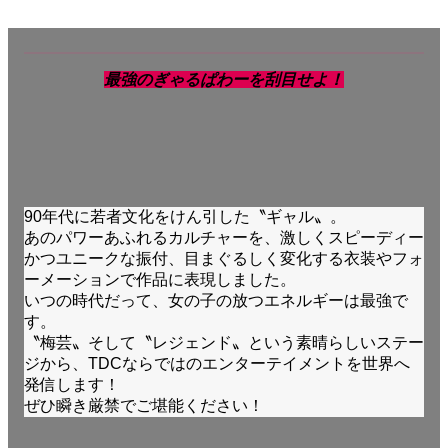
最強のぎゃるぱわーを刮目せよ！
90年代に若者文化をけん引した〝ギャル〟。
あのパワーあふれるカルチャーを、激しくスピーディー
かつユニークな振付、目まぐるしく変化する衣装やフォ
ーメーションで作品に表現しました。
いつの時代だって、女の子の放つエネルギーは最強で
す。
〝梅芸〟そして〝レジェンド〟という素晴らしいステー
ジから、TDCならではのエンターテイメントを世界へ
発信します！
ぜひ瞬き厳禁でご堪能ください！