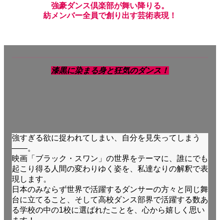
強豪ダンス倶楽部
が
舞い降りる。
紡メンバー全員
で
創
り
出
す
芸術表現！
漆黒に染まる身と狂気のダンス！
強すぎる欲に捉われてしまい、自分を見失ってしまう
――。
映画「ブラック・スワン」の世界をテーマに、誰にでも
起こり得る人間の変わりゆく姿を、私達なりの解釈で表
現します。
日本のみならず世界で活躍するダンサーの方々と同じ舞
台に立てること、そして高校ダンス部界で活躍する数あ
る学校の中の1校に選ばれたことを、心から嬉しく思い