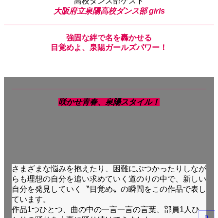
高校ダンス部ゲスト
大阪府立泉陽高校ダンス部 girls
強固
な
絆
で
名
を
轟かせる
目覚めよ、泉陽ガールズパワー！
咲かせ青春、泉陽スタイル！
さまざまな悩みを抱えたり、困難にぶつかったりしなが
らも理想の自分を追い求めていく道のりの中で、新しい
自分を発見していく〝目覚め〟の瞬間をこの作品で表し
ています。
作品1つひとつ、曲の中の一言一言の言葉、部員1人ひ