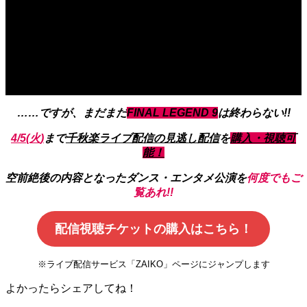
……ですが、まだまだ
FINAL LEGEND 9
は
終わらない!!
4/5
(火)
まで
千秋楽ライブ配信
の
見逃し配
信
を
購入・視聴可
能！
空前絶後
の
内容
となった
ダンス・エンタメ公演
を
何度でもご
覧あれ!!
配信視聴チケットの購入はこちら！
※ライブ配信サービス「ZAIKO」ページにジャンプします
よかったらシェアしてね！