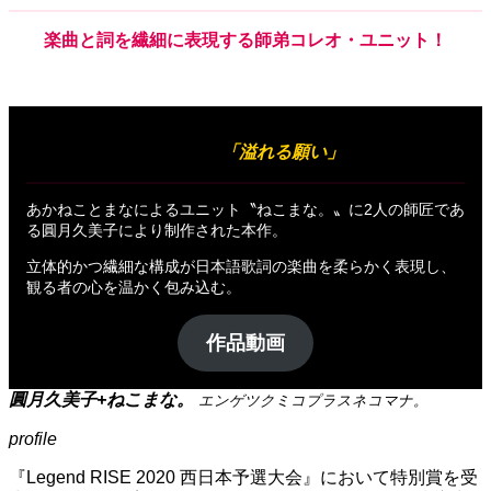
楽曲
と
詞
を
繊細
に
表現
する
師弟コレオ・ユニット！
出展作品
「溢れる願い」
あかねこ
と
まなによるユニット〝ねこまな。〟に2人の師匠であ
る圓月久美子により制作された本作。
立体的かつ繊細な構成が日本語歌詞の楽曲を柔らかく表現し、
観る者の心を温かく包み込む。
作品動画
圓月久美子+ねこまな。
エンゲツクミコプラスネコマナ。
profile
『Legend RISE 2020 西日本予選大会』において特別賞を受