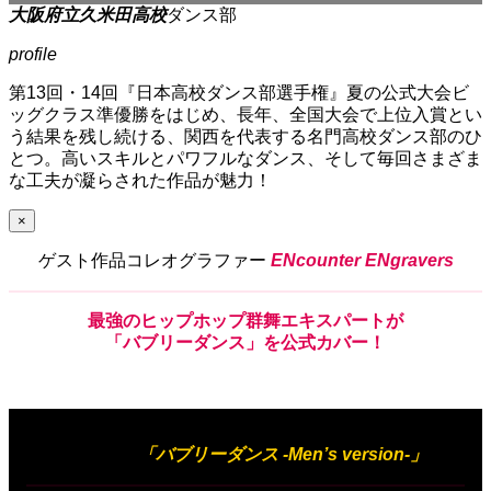
大阪府立久米田高校
ダンス部
profile
第13回・14回『日本高校ダンス部選手権』夏の公式大会ビ
ッグクラス準優勝をはじめ、長年、全国大会で上位入賞とい
う結果を残し続ける、関西を代表する名門高校ダンス部のひ
とつ。高いスキルとパワフルなダンス、そして毎回さまざま
な工夫が凝らされた作品が魅力！
×
ゲスト作品コレオグラファー
ENcounter ENgravers
最強
の
ヒップホップ群舞エキスパート
が
「バブリーダンス」
を
公式カバー！
出展作品
「バブリーダンス
-Men’s version-
」