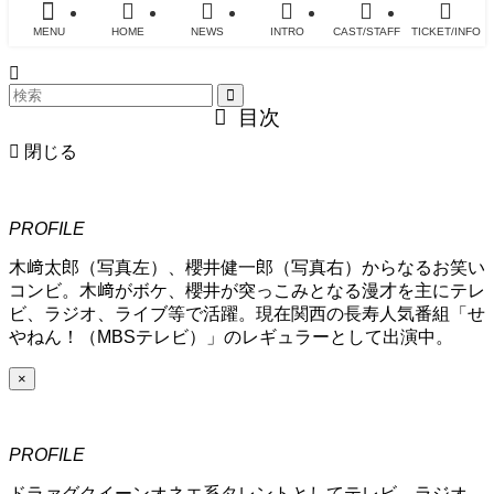
MENU
HOME
NEWS
INTRO
CAST/STAFF
TICKET/INFO
目次
閉じる
PROFILE
木﨑太郎（写真左）、櫻井健一郎（写真右）からなるお笑い
コンビ。木﨑がボケ、櫻井が突っこみとなる漫才を主にテレ
ビ、ラジオ、ライブ等で活躍。現在関西の長寿人気番組「せ
やねん！（MBSテレビ）」のレギュラーとして出演中。
×
PROFILE
ドラァグクイーンオネエ系タレントとしてテレビ、ラジオ、