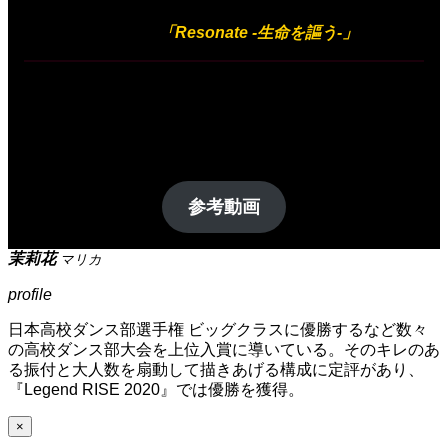
出展作品
「Resonate
-生命を謳う-
」
関西にて高校ダンス部のコーチを務め、名だたる全国大会にお
いて優勝や上位入賞に導く茉莉花。
ダイナミックな身体表現と躍動感あふれる圧巻の構成による本
作は、彼女の確固たる指導力が遺憾なく発揮されている。
参考動画
茉莉花
マリカ
profile
日本高校ダンス部選手権 ビッグクラスに優勝するなど数々
の高校ダンス部大会を上位入賞に導いている。そのキレのあ
る振付と大人数を扇動して描きあげる構成に定評があり、
『Legend RISE 2020』では優勝を獲得。
×