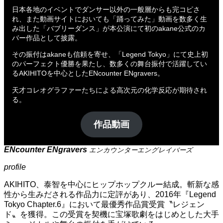
日本各地のイベントでダンサー以外の一般層からも完コピさ
れ、また動画サイトにおいても「踊ってみた」動画を数多く生
み出した「バブリーダンス」が本公演にて初のakane公式のカ
バー作品として披露。
その振付はakaneも信頼を寄せ、「Legend Tokyo」にて史上初
のパーフェクト優勝を果たし、数多くの舞台振付で活躍してい
るAKIHITOを中心としたENcounter ENgravers
。
天才コレオグラファーたちによる高次元の化学反応が期待され
る。
作品動画
ENcounter ENgravers
エンカウンターエングレイバーズ
profile
AKIHITO、泰智を中心にヒップホップクルー結成。斬新な感
性から生みだされる作品力に定評があり、2016年『Legend
Tokyo Chapter.6』において最優秀作品賞受賞〝レジェン
ド〟を獲得。この受賞を契機に宝塚歌劇をはじめとした大手