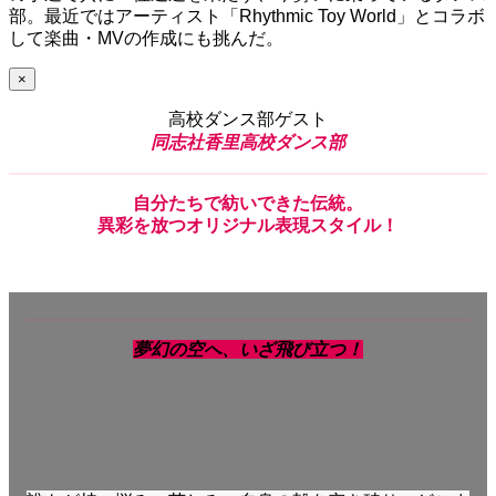
部。最近ではアーティスト「Rhythmic Toy World」とコラボ
して楽曲・MVの作成にも挑んだ。
×
高校ダンス部ゲスト
同志社香里高校ダンス部
自分たち
で
紡いできた伝統。
異彩
を
放
つ
オリジナル表現スタイル！
夢幻の空へ、いざ飛び立つ！