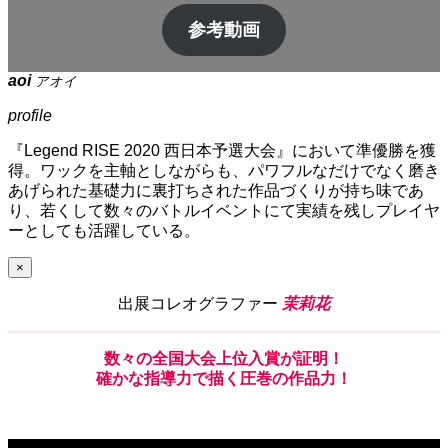
参考動画
aoi
アオイ
profile
『Legend RISE 2020 西日本予選大会』において準優勝を獲
得。ワックを主軸としながらも、パワフルなだけでなく磨き
あげられた基礎力に裏打ちされた作品づくりが持ち味であ
り、若くして数々のバトルイベントにて実績を残しプレイヤ
ーとしても活躍している。
×
出展コレオグラファー
茉莉花
数々
の
全国大会上位入賞
が
証明！
確
かな
指導力
で
描
く
圧巻の作品力！