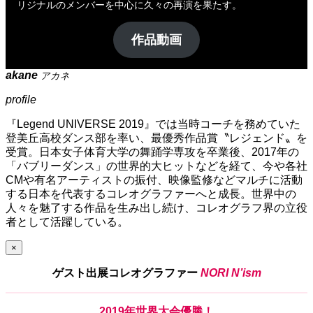
リジナルのメンバーを中心に久々の再演を果たす。
作品動画
akane
アカネ
profile
『Legend UNIVERSE 2019』では当時コーチを務めていた
登美丘高校ダンス部を率い、最優秀作品賞〝レジェンド〟を
受賞。日本女子体育大学の舞踊学専攻を卒業後、2017年の
「バブリーダンス」の世界的大ヒットなどを経て、今や各社
CMや有名アーティストの振付、映像監修などマルチに活動
する日本を代表するコレオグラファーへと成長。世界中の
人々を魅了する作品を生み出し続け、コレオグラフ界の立役
者として活躍している。
×
ゲスト出展コレオグラファー
NORI N’ism
2019年世界大会優勝！