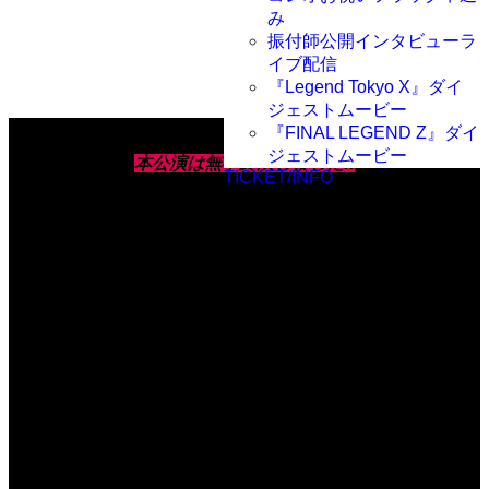
み
振付師公開インタビューラ
イブ配信
『Legend Tokyo X』ダイ
ジェストムービー
『FINAL LEGEND Z』ダイ
ジェストムービー
本公演
は
無事終演しました!!
TICKET/INFO
たくさん
の
ご来場・ご視聴、誠
に
ありがとうございまし
た！