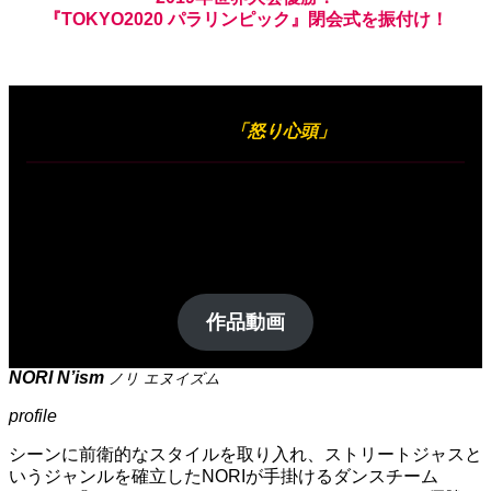
『TOKYO2020 パラリンピック』
閉会式
を
振付け！
出展作品
「怒り心頭」
2012年『Legend Tokyo』にて披露され、圧倒的作品力で観る
者の鮮烈な印象を残した本作。
コロナ禍で混乱する世の中に向け圧倒的身体能力でブラッシュ
アップされ、さらなる進化を遂げる。
作品動画
NORI N’ism
ノリ エヌイズム
profile
シーンに前衛的なスタイルを取り入れ、ストリートジャスと
いうジャンルを確立したNORIが手掛けるダンスチーム