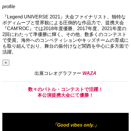
profile
『Legend UNIVERSE 2021』大会ファイナリスト。独特な
ボディムーブと世界観による圧倒的な作品力で、提携大会
『CAM’ROC』では2018年度優勝、2017年度、2021年度の
2回にわたって準優勝に輝く。その他、数多くのコンテスト
で受賞。海外へのコンペティションやキッズチームの育成に
も取り組んでおり、舞台の振付けなど関西を中心に多方面で
活躍
。
×
出展コレオグラファー
WAZA
数々
の
バトル・コンテスト
で
活躍！
本公演提携大会
にて
優勝！
出展作品
「Good vibes only.」