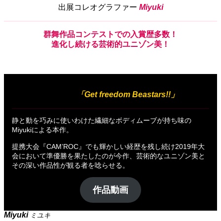
出展コレオグラファー
Miyuki
群舞作品コンテスト
での
入賞歴多数！
進化
し
続
ける
芸術的ユニゾン美！
出展作品
「Get freedom Beastars!!」
静と動を巧みに使いわけた繊細なボディムーブが持ち味の
Miyukiによる本作。
提携大会『CAM’ROC』でも輝かしい経歴を残し続け2019年大
会において準優勝を果たしたのが今作、芸術的なユニゾン美と
その深い作品性が観る者を唸らせる。
作品動画
Miyuki
ミユキ