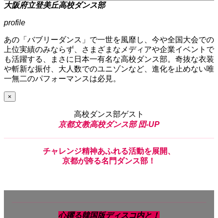
大阪府立登美丘高校ダンス部
profile
あの「バブリーダンス」で一世を風靡し、今や全国大会での
上位実績のみならず、さまざまなメディアや企業イベントで
も活躍する、まさに日本一有名な高校ダンス部。奇抜な衣装
や斬新な振付、大人数でのユニゾンなど、進化を止めない唯
一無二のパフォーマンスは必見。
×
高校ダンス部ゲスト
京都文教高校ダンス部 団-UP
チャレンジ精神あふれる活動
を
展開、
京都
が
誇
る
名門ダンス部！
心躍る韓国版ディスコ内と！