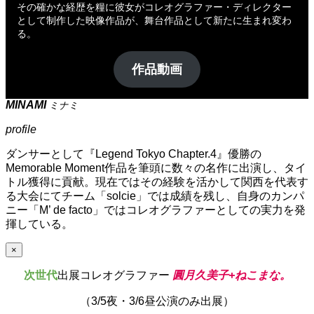
その確かな経歴を糧に彼女がコレオグラファー・ディレクター
として制作した映像作品が、舞台作品として新たに生まれ変わ
る。
作品動画
MINAMI
ミナミ
profile
ダンサーとして『Legend Tokyo Chapter.4』優勝の
Memorable Moment作品を筆頭に数々の名作に出演し、タイ
トル獲得に貢献。現在ではその経験を活かして関西を代表す
る大会にてチーム「solcie」では成績を残し、自身のカンパ
ニー「M’ de facto」ではコレオグラファーとしての実力を発
揮している。
×
次世代
出展コレオグラファー
圓月久美子+ねこまな。
（3/5夜・3/6昼公演のみ出展）