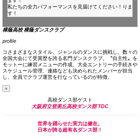
ます！
私たちの全力パフォーマンスを見届けてください！りま
す！
樟蔭高校 樟蔭ダンスクラブ
profile
コさまざまなスタイル、ジャンルのダンスに挑戦し、数々の
全国大会にて受賞歴を誇る名門ダンスクラブ。〝自主性〟を
モットーに練習メニューの作成、大会エントリーの手続きや
スケジュール管理、連絡なども決められたメンバーが担当
し、全員でクラブ運営を行なっているのが特徴。
×
高校ダンス部ゲスト
大阪府立登美丘高校ダンス部 TDC
世界
を
踊らせた実力
は
健在。
日本
が
誇
る
超有名ダンス部！