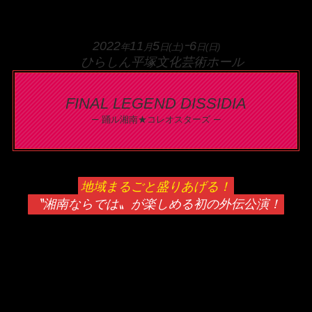
2022
11
5
ｰ6
年
月
日(土)
日(日)
ひらしん平塚文化芸術ホール
FINAL LEGEND DISSIDIA
–
–
踊ル湘南★コレオスターズ
地域まるごと盛りあげる！
〝湘南ならでは〟が楽しめる初の外伝公演！