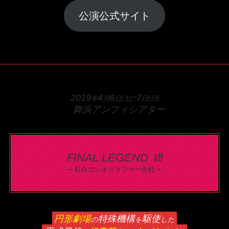
公演公式サイト
2019
4
6
ｰ7
年
月
日(土)
日(日)
舞浜アンフィシアター
FINAL LEGEND Ⅶ
–
–
紅白コレオグラファー合戦
円形劇場
特殊機構
駆使
の
を
した