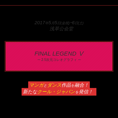
2017
5
5
ｰ6
年
月
日(金祝)
日(土)
浅草公会堂
FINAL LEGEND Ⅴ
–
–
2.5次元コレオグラフィ
マンガ
ダンス
作品
融合！
と
を
新たな
クール・ジャパン
発信！
を