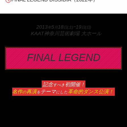
2013
5
18
ｰ19
年
月
日(土)
日(日)
KAAT神奈川芸術劇場 大ホール
FINAL LEGEND
記念
初開催！
すべき
名作
再演
テーマ
革命的ダンス公演！
の
を
にした