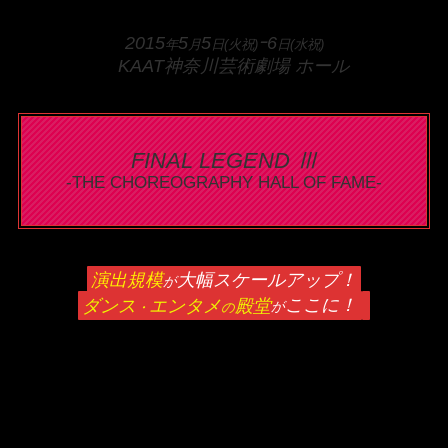
2015
5
5
ｰ6
年
月
日(火祝)
日(水祝)
KAAT神奈川芸術劇場 ホール
FINAL LEGEND Ⅲ
-THE CHOREOGRAPHY HALL OF FAME-
演出規模
大幅スケールアップ！
が
ダンス
エンタメ
殿堂
ここに！
・
の
が