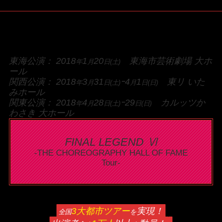
東海公演： 2018
1
20
東海市芸術劇場 大ホ
年
月
日(土)
ール
関西公演： 2018
3
31
ｰ4
1
東リ いた
年
月
日(土)
月
日(日)
みホール
関東公演： 2018
4
28
ｰ29
カルッツか
年
月
日(土)
日(日)
わさき 大ホール
FINAL LEGEND Ⅵ
-THE CHOREOGRAPHY HALL OF FAME
Tour-
3大都市ツアー
実現！
全国
を