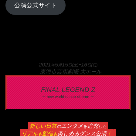
公演公式サイト
2021
5
15
ｰ16
年
月
日(土)
日(日)
東海市芸術劇場 大ホール
FINAL LEGEND Z
–
–
new world dance stream
新しい日常
エンタメ
追究
の
を
した
リアル
配信
楽しめるダンス公演
！
も
も