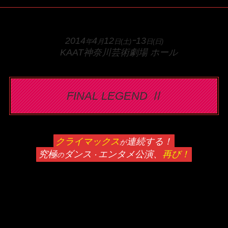
2014
4
12
ｰ13
年
月
日(土)
日(日)
KAAT神奈川芸術劇場 ホール
FINAL LEGEND Ⅱ
クライマックス
連続する！
が
究極
ダンス
エンタメ公演、
再び！
の
・