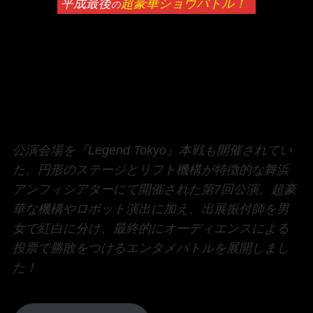
平成最後
超豪華ショウバトル！
の
公演会場を『Legend Tokyo』本戦も開催されてい
た、円形のステージとリフト機構が特徴的な舞浜
アンフィシアターにて開催された第7回公演。超豪
華な機構やロボット演出に加え、出展振付師を男
女で紅白に分け、最終的にオーディエンスによる
投票で勝敗をつけるエンタメバトルを展開しまし
た！