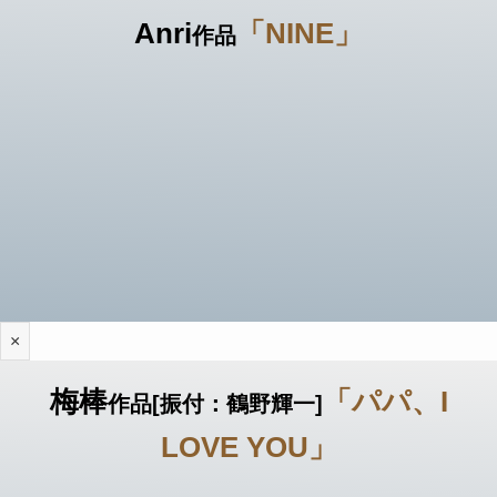
Anri
「NINE」
作品
×
梅棒
「パパ、I
作品[振付：鶴野輝一]
LOVE YOU」