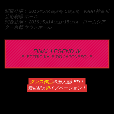
関東公演： 2016
5
4
ｰ5
KAAT神奈川
年
月
日(水祝)
日(木祝)
芸術劇場 ホール
関西公演： 2016
5
14
ｰ15
ロームシア
年
月
日(土)
日(日)
ター京都 サウスホール
FINAL LEGEND Ⅳ
-ELECTRIC KALEIDO JAPONESQUE-
ダンス作品
9面大型LED！
×
新世紀
和
イノベーション！
の