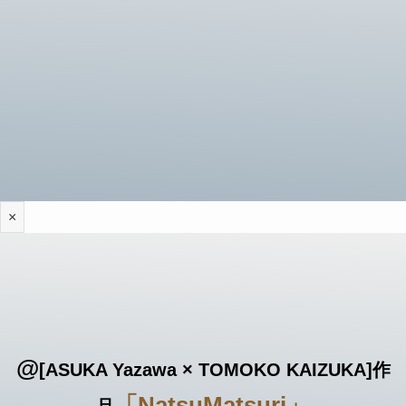
×
@
[ASUKA Yazawa × TOMOKO KAIZUKA]
作
「NatsuMatsuri」