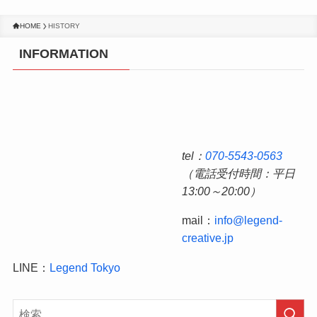
HOME
HISTORY
INFORMATION
tel：
070-5543-0563
（電話受付時間：平日
13:00～20:00）
mail：
info@legend-
creative.jp
LINE：
Legend Tokyo