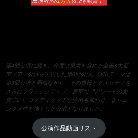
出演者
1万人
以上
動員！
含め
を
第4回公演に続き、今度は東海を含めた全国3大都
市ツアー公演を実現した第6回公演。演出テーマは
第3回公演と同様ながら、その規模とクオリティを
さらにブラッシュアップ、豪華な〝アワードの受
賞式〟にコメディタッチな演出も加わり、よりエ
ンタメ性を強くした公演となりました。
公演作品動画リスト