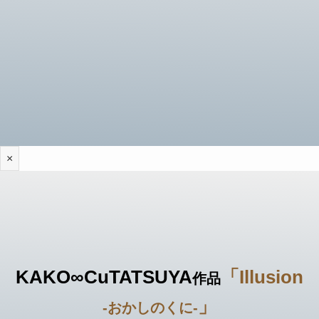
×
KAKO∞CuTATSUYA
「Illusion
作品
」
-おかしのくに-