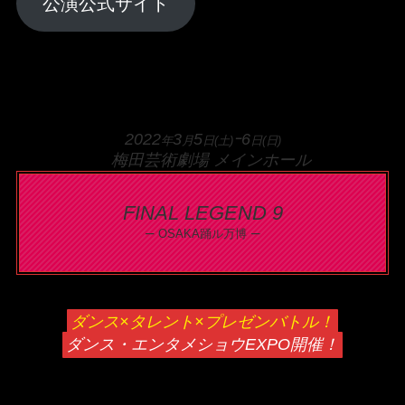
公演公式サイト
2022
3
5
ｰ6
年
月
日(土)
日(日)
梅田芸術劇場 メインホール
FINAL LEGEND 9
–
–
OSAKA踊ル万博
ダンス×タレント×プレゼンバトル！
ダンス・エンタメショウEXPO開催！