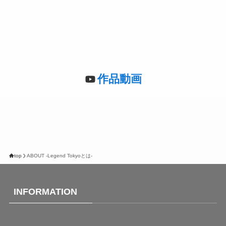
作品動画
top
ABOUT -Legend Tokyoとは-
INFORMATION