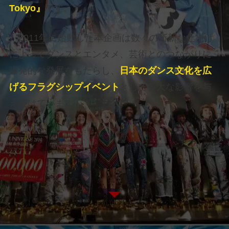
Tokyo』
です。
2011年に始動した本企画は数々の斬新な仕掛け
によってダンスとエンタメ、芸術とのつながりに
爆発的な発展をもたらし、
日本のダンス文化を広
げるフラグシップイベント
として多大な影響を与
え続けています。