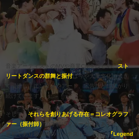
音楽アーティストのMVや商業CMをはじめ、
スト
リートダンスの群舞と振付
は今や大衆文化に大き
く浸透し、エンタメやアート、広告などに広がり
続けています。
そして、
それらを創りあげる存在＝コレオグラフ
ァー（振付師）
の才能にフォーカスをあてた、世
界初であり最高峰のコンテスト― それが
『Legend