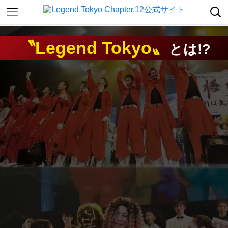
〝Legend Tokyo〟
とは!?