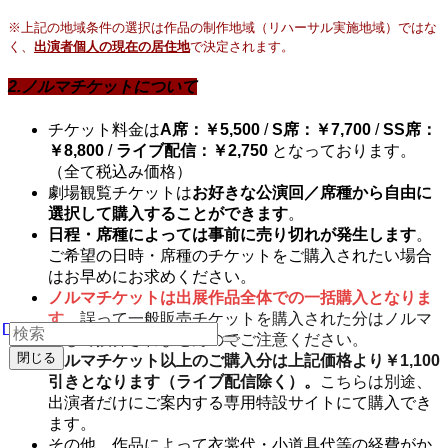
※上記の地域条件の選択は作品の制作地域（リハーサル実施地域）ではな
く、
出演者個人の現在の居住地
で決定されます。
2.ノルマチケットについて
チケット料金は
A
席：
￥5,500
/
S
席：
￥7,700
/
SS
席：
￥8,800
/
ライブ配信
：
￥2,750
となっております。
（全て税込み価格）
劇場観覧チケットは
お好きな公演回／席種から自由に
選択して購入することができます
。
日程・席種によっては事前に売り切れが発生します
。
ご希望の日時・席種のチケットをご購入されたい場合
はお早めにお求めください。
ノルマチケットは出展作品全体での一括購入となりま
す
。誤って一般販売チケットを購入された分はノルマ
として換算されませんのでご注意ください。
閉じる
ノルマチケット以上のご購入分は上記価格より￥1,100
引きとなります（ライブ配信除く）。
こちらは別途、
出演者だけにご案内する専用特設サイトにて購入でき
ます。
その他、作品によって衣裳代・小道具代等の経費がか