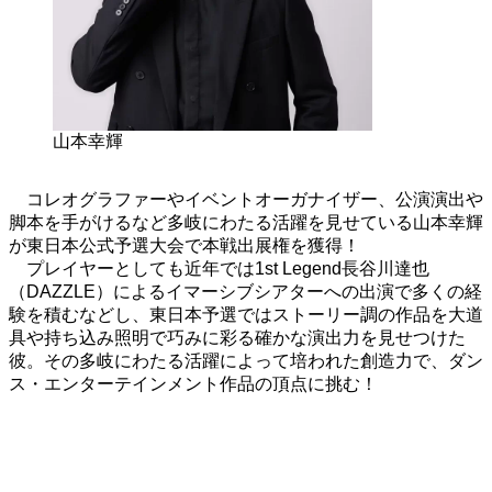
山本幸輝
コレオグラファーやイベントオーガナイザー、公演演出や
脚本を手がけるなど多岐にわたる活躍を見せている山本幸輝
が東日本公式予選大会で本戦出展権を獲得！
プレイヤーとしても近年では1st Legend長谷川達也
（DAZZLE）
によるイマーシブシアターへの出演で多くの経
験を積むなどし、東日本予選ではストーリー調の作品を大道
具や持ち込み照明で巧みに彩る確かな演出力を見せつけた
彼。その多岐にわたる活躍によって培われた創造力で、ダン
ス・エンターテインメント作品の頂点に挑む！
作品参加ワークショップ & オーディシ
ョン日程