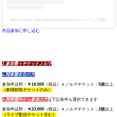
BeLux dance salon(@beluxdancesalon)がシェアした投稿
作品参加に申し込む
オーディション合格後の大会参加費用
について
1.参加費＋チケットノルマ
a.関東圏在住の方
参加申込料：
￥18,000
（税込）
＋
ノルマチケット：
5枚
以上
（劇場観覧チケットのみ）
b.関東圏外から参加の方
は下記条件も選択できます
参加申込料：
￥23,000
（税込）
＋
ノルマチケット：
2枚
以上
（ライブ配信チケット含む）