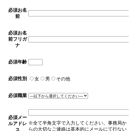
必須
お名
前
必須
お名
前フリガ
ナ
必須
年齢
必須
性別
女
男
その他
必須
職業
必須
メー
※全て半角文字で入力してください。事務局か
ルアドレ
らの大切なご連絡は基本的にメールにて行ない
ス