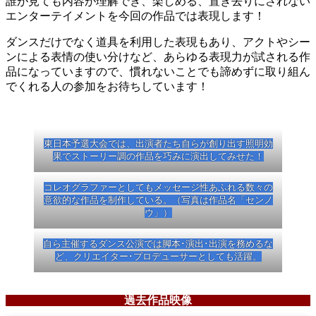
誰が見ても内容が理解でき、楽しめる、置き去りにされない
エンターテイメントを今回の作品では表現します！
ダンスだけでなく道具を利用した表現もあり、アクトやシー
ンによる表情の使い分けなど、あらゆる表現力が試される作
品になっていますので、慣れないことでも諦めずに取り組ん
でくれる人の参加をお待ちしています！
主な実績紹介！
東日本予選大会では、出演者たち自らが創り出す照明効
果でストーリー調の作品を巧みに演出してみせた！
コレオグラファーとしてもメッセージ性あふれる数々の
意欲的な作品を制作している。（写真は作品名「センノ
ウ」）
自ら主催するダンス公演では脚本･演出･出演を務めるな
ど、クリエイター･プロデューサーとしても活躍。
過去作品映像