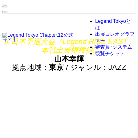
Legend Tokyoと
は
出展コレオグラフ
東日本予選大会『Legend RISE EAST』
ァー
審査員･システム
本戦出展権獲得!!
観覧チケット
山本幸輝
拠点地域：
東京
/ ジャンル：JAZZ