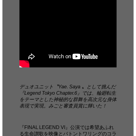
デュオユニット〝Yae. Saya 〟として挑んだ
『Legend Tokyo Chapter.6』では、輪廻転生
をテーマとした神秘的な群舞を高次元な身体
表現で実現。みごと審査員賞に輝いた！
『FINAL LEGEND VI』公演では希望あふれ
る生命讃歌を映像とバトントワリングのコラ