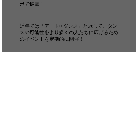
ボで披露！
近年では「アート× ダンス」と冠して、ダン
スの可能性をより多くの人たちに広げるため
のイベントを定期的に開催！
出展作品情報
作品タイトル
「贈りつづけるメッセージ」
出演ダンサー
百合真梨奈 / 松本鈴香 / AYA / ほんちゃん / KIM SAYA / 金ち
ゃん / くぼはる / Koe / 小林瑠実奈 / 佐野葵 / Akino / 中島千夏
/ SUNO / 東真央 / RIO / NICO / yuuki / SORA