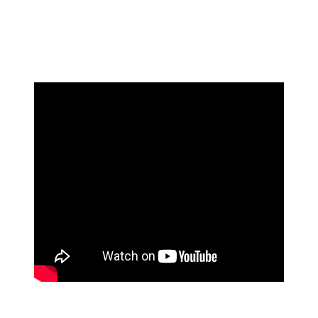
振付師インタビュー
探求し続ける身体アートの世界。
今の自分で表現する人間の
美しさ！
──
久しぶりの参戦ですが、出展を決めた理由を教えてくだ
さい！