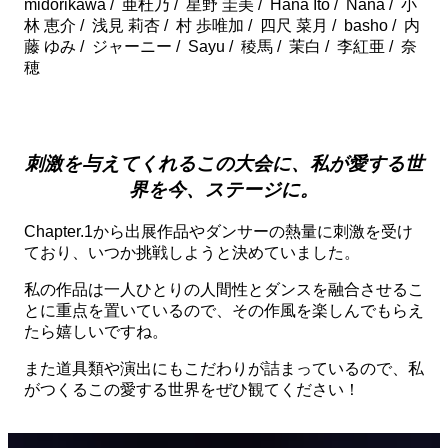
midorikawa / 亜杜乃 / 星野 圭美 / Hana Ito / Nana / 小
林 恵介 / 浅見 莉杏 / 村 歩唯加 / 四尺 菜月 / basho / 内
藤 ゆみ / ジャーニー / Sayu / 稜馬 / 茉白 / 李紅亜 / 奈
穂
振付師インタビュー
刺激を与えてくれるこの大会に、私が愛する世
界を今、ステージに。
Chapter.1から出展作品やダンサーの熱量に刺激を受け
ており、いつか挑戦しようと決めていました。
私の作品は一人ひとりの人間性とダンスを融合させるこ
とに重点を置いているので、その作風を楽しんでもらえ
たら嬉しいですね。
また道具類や演出にもこだわりが詰まっているので、私
がつくるこの愛する世界をぜひ観てください！