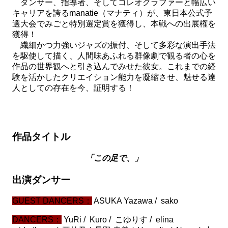
ダンサー、指導者、そしてコレオグラファーと幅広い
キャリアを誇るmanatie（マナティ）が、東日本公式予
選大会でみごと特別選定賞を獲得し、本戦への出展権を
獲得！
繊細かつ力強いジャズの振付、そして多彩な演出手法
を駆使して描く、人間味あふれる群像劇で観る者の心を
作品の世界観へと引き込んでみせた彼女。これまでの経
験を活かしたクリエイション能力を凝縮させ、魅せる達
人としての存在を今、証明する！
出展作品情報
作品タイトル
「この足で、」
出演ダンサー
GUEST DANCERS：
ASUKA Yazawa / sako
DANCERS：
YuRi / Kuro / こゆりす / elina