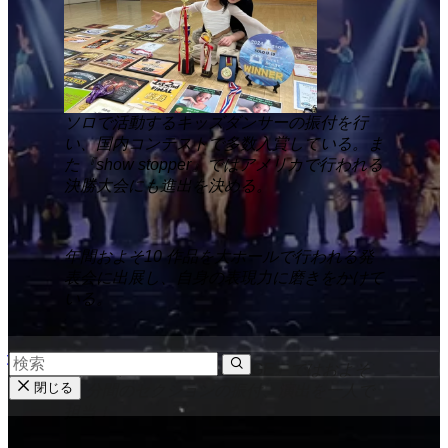
ソロで活動するキッズダンサーの振付を行
い、国内コンテストで多数入賞している。ま
た『show stopper』ではアメリカで行われる
決勝大会にも進出を決める。
年間およそ10 作品を大ホールで行われる発
表会に出展し、自身の表現力に磨きをかけて
いる。
ダンスイベント『ON STAGE』ではおよそ
閉じる
25 分間のセクションの振付、演出を一人で
担当！