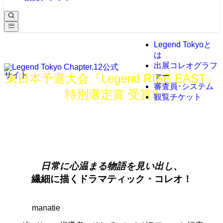
Legend Tokyoと
は
出展コレオグラフ
東日本予選大会『Legend RISE EAST』
ァー
審査員･システム
特別選定賞 受賞!!
観覧チケット
manatie
拠点地域：
東京
日常に心温まる物語を見い出し、
繊細に描くドラマティック・コレオ！
manatie