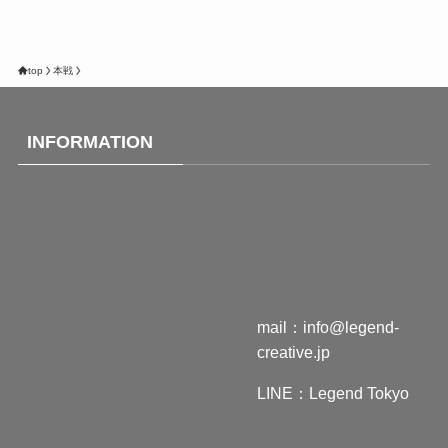
top
本戦
INFORMATION
mail：
info@legend-
creative.jp
LINE：
Legend Tokyo