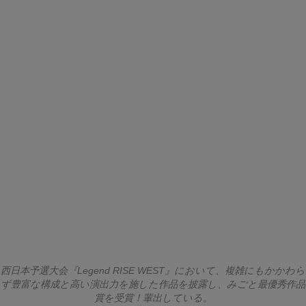
西日本予選大会『Legend RISE WEST』において、複雑にもかかわら
ず豊富な構成と高い演出力を施した作品を披露し、みごと最優秀作品
賞を受賞！輩出している。