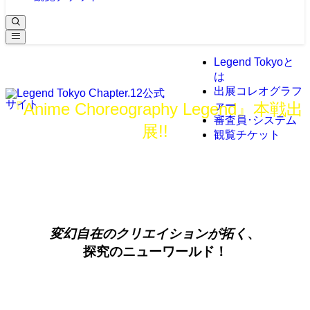
Legend Tokyoと
は
出展コレオグラフ
『Anime Choreography Legend』本戦出
ァー
審査員･システム
展!!
観覧チケット
村尾太陽
拠点地域：
東京
変幻自在のクリエイションが拓く
、
探究のニューワールド！