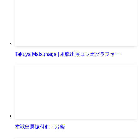
Takuya Matsunaga | 本戦出展コレオグラファー
本戦出展振付師：お蜜