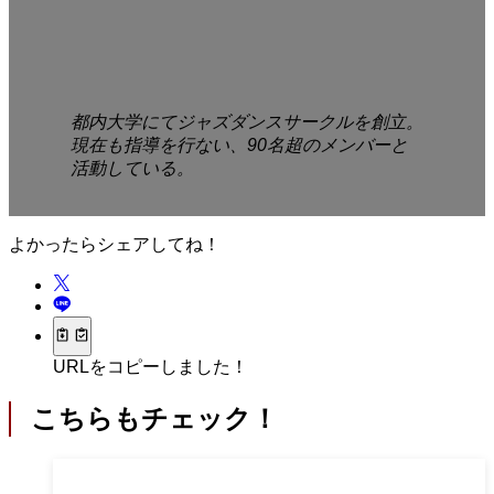
都内大学にてジャズダンスサークルを創立。
現在も指導を行ない、90名超のメンバーと
活動している。
よかったらシェアしてね！
URLをコピーしました！
こちらもチェック！