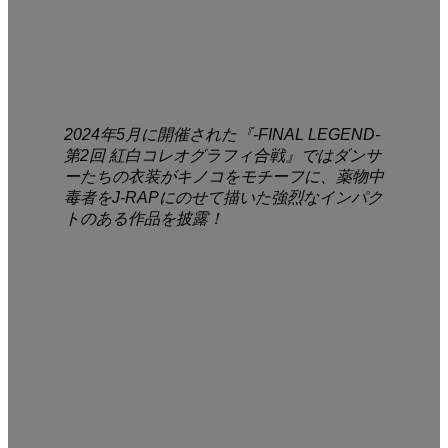
2024年5月に開催された『-FINAL LEGEND-
第2回 紅白コレオグラフィ合戦』ではダンサ
ーたちの衣装がキノコをモチーフに、薬物中
毒者をJ-RAPにのせて描いた強烈なインパク
トのある作品を披露！