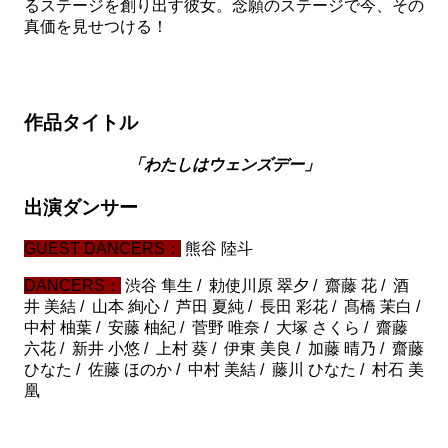
るステージを創り出す彼女。念願のステージで今、その
真価を見せつける！
出展作品情報
作品タイトル
「わたしはウェンズデー」
出演ダンサー
GUEST DANCERS：
熊谷 陸斗
DANCERS：
渋谷 隼生 / 勅使川原 翠夕 / 齋藤 花 / 酒
井 美結 / 山本 絢心 / 芦田 夏純 / 長田 彩花 / 髙橋 茉白 /
中村 柚葉 / 安藤 柚紀 / 菅野 唯奈 / 大塚 さくら / 齋藤
六花 / 新井 小悠 / 上村 葵 / 伊東 美良 / 加藤 晴乃 / 齋藤
ひなた / 佐藤 ほのか / 中村 美結 / 藤川 ひなた / 村石 美
凰
振付師インタビュー