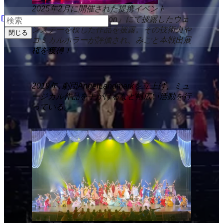
2025年2月に開催された提携イベント
『Choreography Station』にて披露したウェ
ンズデーを模した作品を披露。その技術力や
閉じる
コミカルホラーが評価され、みごと本戦出展
権を獲得！
2019年､劇団AngelLandmarkを立上げ、ミュ
ージカル作品を手がけるなど幅広い活動を行
っている。