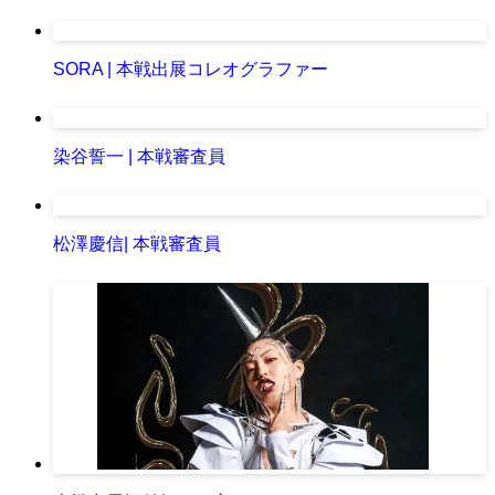
SORA | 本戦出展コレオグラファー
染谷誓一 | 本戦審査員
松澤慶信| 本戦審査員