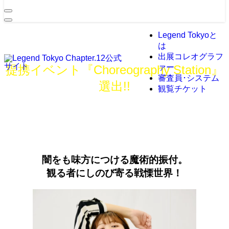
Legend Tokyoと
は
出展コレオグラフ
提携イベント『Choreography Station』
ァー
審査員･システム
選出!!
観覧チケット
ARII
拠点地域：
東京・神奈川
闇をも味方につける魔術的振付。
観る者にしのび寄る戦慄世界！