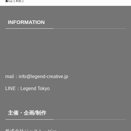
top
本戦
INFORMATION
mail：
info@legend-creative.jp
LINE：
Legend Tokyo
主催・企画/制作