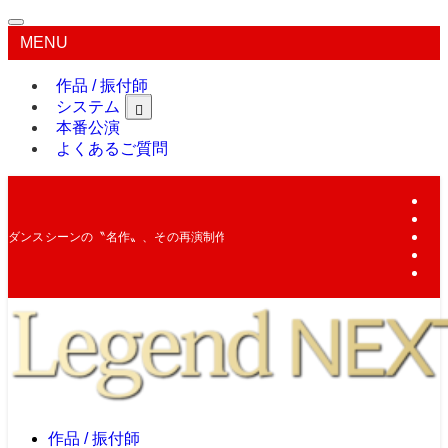
MENU
作品 / 振付師
システム
本番公演
よくあるご質問
ダンスシーンの〝名作〟、その再演制作を通して 作品表現を学ぶ唯一無二の育
作品 / 振付師