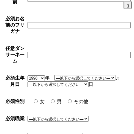
前
必須
お名
前のフリ
ガナ
任意
ダン
サーネー
ム
必須
生年
年
月
月日
日
必須
性別
女
男
その他
必須
職業