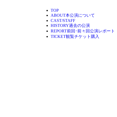
TOP
ABOUT
本公演について
CAST/STAFF
HISTORY
過去の公演
REPORT
前回･前々回公演レポート
TICKET
観覧チケット購入