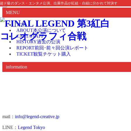
超ド級のダンス・エンタメ公演、出展作品が紅組・白組に分かれて対決するエンタメ・バト
MENU
TOP
ABOUT
本公演について
CAST/STAFF
HISTORY
過去の公演
REPORT
前回･前々回公演レポート
TICKET
観覧チケット購入
information
mail：
info@legend-creative.jp
LINE：
Legend Tokyo