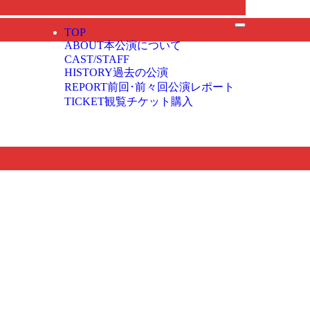
ル公演！ | FINAL LEGEND 第3紅白コレオグラフィ合戦
TOP
ABOUT
本公演について
CAST/STAFF
HISTORY
過去の公演
REPORT
前回･前々回公演レポート
TICKET
観覧チケット購入