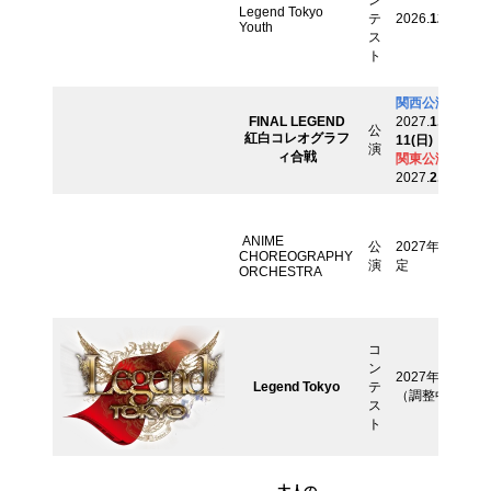
ン
Legend Tokyo
テ
2026.
12.27
(日)
Youth
ス
ト
関西公演：
FINAL LEGEND
2027.
1.10
(土)
ｰ
公
紅白コレオグラフ
11
(日)
演
ィ合戦
関東公演：
2027.
2.20
(日)
ANIME
公
2027年6月予
CHOREOGRAPHY
演
定
ORCHESTRA
コ
ン
2027年予定
Legend Tokyo
テ
（調整中）
ス
ト