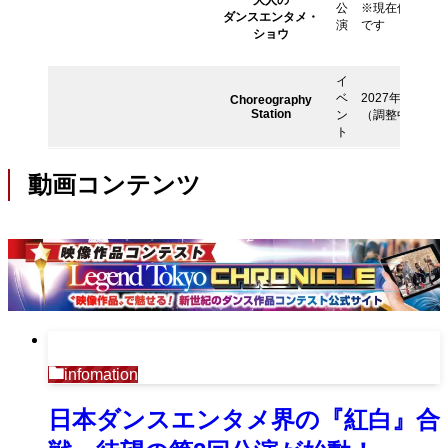
大人の
公
※現在休止中
ダンスエンタメ・
演
です
ショウ
イ
ベ
2027年予定
Choreography
Station
ン
（調整中）
ト
動画コンテンツ
infomation
日本ダンスエンタメ界の『紅白』合