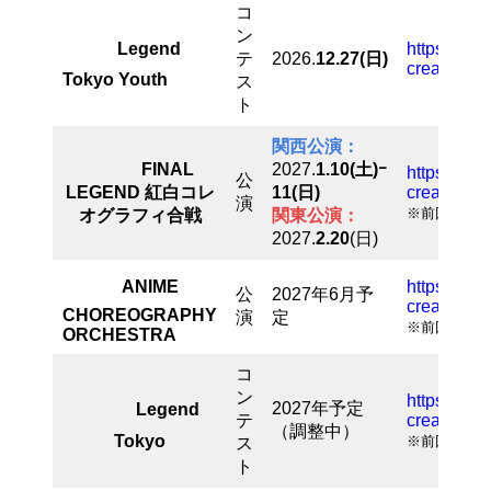
コ
ン
Legend
https://leg
テ
2026.
12.27
(日)
creative.jp
Tokyo Youth
ス
ト
関西公演：
FINAL
2027.
1.10
(土)
ｰ
https://leg
公
LEGEND 紅白コレ
11
(日)
creative.jp/
演
※前回公演
オグラフィ合戦
関東公演：
2027.
2.20
(日)
ANIME
https://leg
公
2027年6月予
creative.jp
CHOREOGRAPHY
演
定
※前回公演
ORCHESTRA
コ
ン
https://leg
2027年予定
Legend
テ
creative.jp
（調整中）
Tokyo
※前回公演
ス
ト