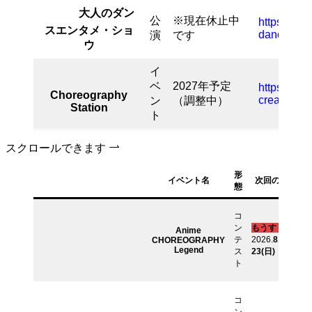
大人のダン
公
※現在休止中
https://bel
スエンタメ・ショ
dance.co
演
です
ウ
イ
ベ
2027年予定
https://leg
Choreography
creative.jp
ン
（調整中）
Station
ト
スクロールできます
形
イベント名
次回の開催は
態
コ
ン
もうすぐ！
Anime
テ
2026.
8.22
(土)
ｰ
CHOREOGRAPHY
Legend
ス
23
(日)
ト
コ