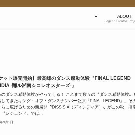
ABOUT
-Legend Creative Pro
ケット販売開始】最高峰のダンス感動体験『FINAL LEGEND
SIDIA -踊ル湘南☆コレオスターズ-』
峰のダンス感動体験がやってくる！ これまで数々の〝ダンス感動体験〟
してきたキング・オブ・ダンスナンバー公演『FINAL LEGEND』。そ
らに広げるための新展開〝DISSISIA（ディシディア）〟がこの秋、湘
〝レジェンド〟では...
2年9月1日