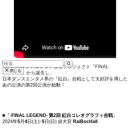
最高峰のダンスエンタメ公演プロジェクト『FINAL
閉じる
LEGEND』から誕生し、
日本ダンスエンタメ界の『紅白』合戦として大好評を博した
あの公演の第2回公演が始動！
■
『-
FINAL LEGEND- 第2回 紅白コレオグラフィ合戦
』
2024年
5
月
4
日(土)
ｰ
5
日(日)
@大宮
RaiBocHall