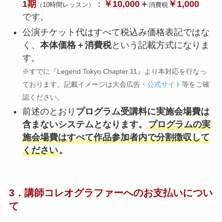
1期
：
￥10,000
＋
￥1,000
（10時間レッスン）
消費税
です。
公演チケット代はすべて税込み価格表記ではな
く、
本体価格＋消費税
という記載方式になりま
す。
※すでに『Legend Tokyo Chapter.11』より本対応を行なっ
ております。記載イメージは大会広告・
公式サイト
等をご確
認ください。
前述のとおり
プログラム受講料に実施会場費は
含まないシステムとなります。
プログラムの実
施会場費はすべて作品参加者内で分割徴収して
ください
。
3．講師コレオグラファーへのお支払いについ
て