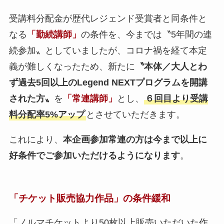
受講料分配金が歴代レジェンド受賞者と同条件と
なる
「勤続講師」
の条件を、今までは〝5年間の連
続参加〟としていましたが、コロナ禍を経て本定
義が難しくなったため、新たに
〝本体／大人とわ
ず過去5回以上のLegend NEXTプログラムを開講
された方〟
を
「常連講師」
とし、
６回目より受講
料分配率5%アップ
とさせていただきます。
これにより、
本企画参加常連の方は今まで以上に
好条件でご参加いただけるようになります
。
「チケット販売協力作品」の条件緩和
「ノルマチケットより50枚以上販売いただいた作