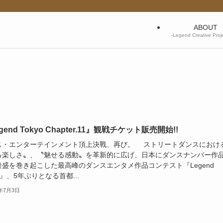
ABOUT
-Legend Creative Pro
gend Tokyo Chapter.11』観戦チケット販売開始!!
ス・エンターテインメント頂上決戰、再び。 ストリートダンスにおけ
る楽しさ〟、〝魅せる感動〟を革新的に広げ、日本にダンスナンバー作
隆盛を巻き起こした最高峰のダンスエンタメ作品コンテスト『Legend
yo』、5年ぶりとなる首都...
3年7月3日