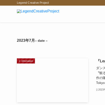
Legend Creative Project
2023年7月
– date –
『Le
infomation
ダン
〝観
作の
Tok
202