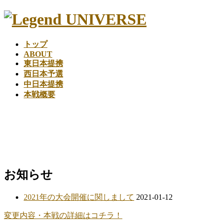
コ
ナ
ン
ビ
テ
ゲ
トップ
ン
ー
ABOUT
ツ
シ
東日本提携
へ
ョ
西日本予選
ス
ン
中日本提携
キ
に
本戦概要
ッ
移
プ
動
2020年、大会が大きく変わる
READ MORE
お知らせ
2021年の大会開催に関しまして
2021-01-12
変更内容・本戦の詳細はコチラ！