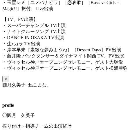
・玉置レミ［ユメハナビラ］［恋哀歌］［Boys vs Girls =
Magic!!］振付、Live出演
【TV、PV出演】
・スーパーチャンプル TV出演
・ナイトクルージング TV出演
・DANCE IN OSAKA TV出演
・生xカラ TV出演
・岸本早未［素敵な夢みようね］［Dessert Days］PV出演
・藤井隆 バックダンサー＆ダイナマイト関西 TV、PV出演
・ヴィッセル神戸オープニングセレモニー、ゲスト大塚愛
・ヴィッセル神戸オープニングセレモニー、ゲスト松浦亜弥
×
圓月久美子+ねこまな。
profle
◯圓月 久美子
振り付け・指導チームの出演経歴