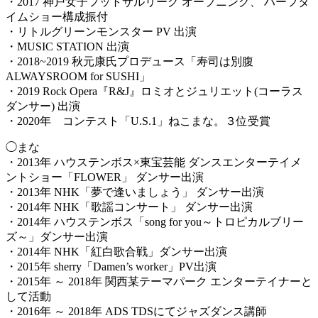
・2017 神戸女子フットサルリーグ オープニング、 ハーフタ
イムショー構成振付
・リトルグリーンモンスター PV 出演
・MUSIC STATION 出演
・2018~2019 秋元康氏プロデュース「寿司は別腹
ALWAYSROOM for SUSHI」
・2019 Rock Opera『R&J』ロミオとジュリエット(コーラス
ダンサー) 出演
・2020年 コンテスト「U.S.1」ねこまな。３位受賞
◯まな
・2013年 ハウステンボス×東宝芸能 ダンスエンターテイメ
ントショー「FLOWER」 ダンサー出演
・2013年 NHK「夢で逢いましょう」 ダンサー出演
・2014年 NHK「歌謡コンサート」 ダンサー出演
・2014年 ハウステンボス「song for you～トロピカルブリー
ズ～」ダンサー出演
・2014年 NHK「紅白歌合戦」ダンサー出演
・2015年 sherry「Damen’s worker」PV出演
・2015年 ～ 2018年 関西某テーマパーク エンターテイナーと
して活動
・2016年 ～ 2018年 ADS TDSにてジャズダンス講師