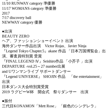
11/10 RUNWAY category 準優勝
11/17 WOMANS category 準優勝
2017
7/17 discovery ball
NEWWAY category 優勝
●出演
BEAUTY ZERO
ヘア、ファッションショーイベント 出演
海外ダンサー作品出演 Victor Rojas、Javier Ninja
『Legend Tokyo Chapter.5』akane 作品 「日本万国博覧会」出
演、審査員特別賞 受賞
『FINAL LEGEND Ⅳ』Seishiro作品 「小芥子 」出演
DEPARTURE -vol.25～27 number出展
and Uワンマンライブ サポートダンサー
『Legend UNIVERSE』 SHOJIN 作品 「the entertainment」
出演
日本ダンス大会特別賞受賞
2019 ラグビーW杯 開会式 祭りダンサー 出演
●振付
三代目KONAMON「Mett Rose」 「銀色のシンデレラ」