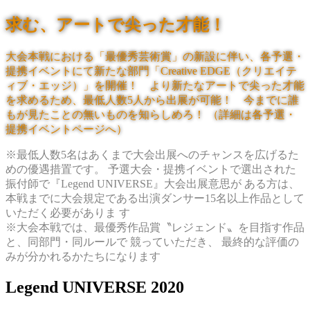
求む、アートで尖った才能！
大会本戦における「最優秀芸術賞」の新設に伴い、各予選・
提携イベントにて新たな部門「Creative EDGE（クリエイテ
ィブ・エッジ）」を開催！ より新たなアートで尖った才能
を求めるため、最低人数5人から出展が可能！ 今までに誰
もが見たことの無いものを知らしめろ！ （詳細は各予選・
提携イベントページへ）
※最低人数5名はあくまで大会出展へのチャンスを広げるた
めの優遇措置です。 予選大会・提携イベントで選出された
振付師で『Legend UNIVERSE』大会出展意思が ある方は、
本戦までに大会規定である出演ダンサー15名以上作品として
いただく必要がありま す
※大会本戦では、最優秀作品賞〝レジェンド〟を目指す作品
と、同部門・同ルールで 競っていただき、 最終的な評価の
みが分かれるかたちになります
Legend UNIVERSE 2020