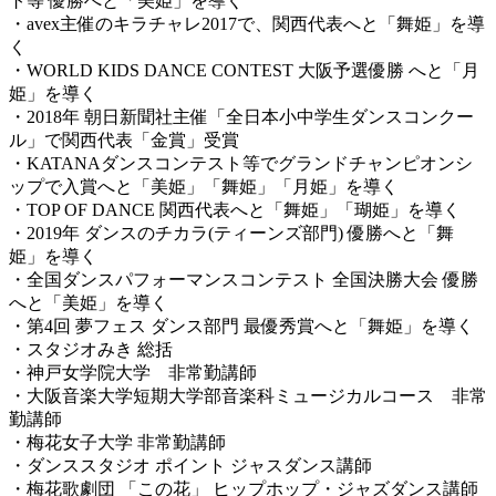
ト等 優勝へと「美姫」を導く
・avex主催のキラチャレ2017で、関西代表へと「舞姫」を導
く
・WORLD KIDS DANCE CONTEST 大阪予選優勝 へと「月
姫」を導く
・2018年 朝日新聞社主催「全日本小中学生ダンスコンクー
ル」で関西代表「金賞」受賞
・KATANAダンスコンテスト等でグランドチャンピオンシ
ップで入賞へと「美姫」「舞姫」「月姫」を導く
・TOP OF DANCE 関西代表へと「舞姫」「瑚姫」を導く
・2019年 ダンスのチカラ(ティーンズ部門) 優勝へと「舞
姫」を導く
・全国ダンスパフォーマンスコンテスト 全国決勝大会 優勝
へと「美姫」を導く
・第4回 夢フェス ダンス部門 最優秀賞へと「舞姫」を導く
・スタジオみき 総括
・神戸女学院大学 非常勤講師
・大阪音楽大学短期大学部音楽科ミュージカルコース 非常
勤講師
・梅花女子大学 非常勤講師
・ダンススタジオ ポイント ジャスダンス講師
・梅花歌劇団 「この花」 ヒップホップ・ジャズダンス講師