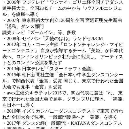
・2006年 フジテレビ「ワンナイ」ゴリエ杯全国チアダンス
選手権大会、全国2345チームの中から「パワフルエンジェ
ル」を優勝へ導く
・2007年 東京藝術大学創立120周年企画 宮廻正明先生新曲
「浦島」ダンス部門
読売テレビ「ズームイン」等、多数
・2008年 セイバン「天使のはね」ランドセルCM
・2012年 コカ・コーラ主催「ロンドンチャレンジ・マイビ
ートコンテスト」 自身が指導するチーム「美姫」が日本代
表へ、ロンドンオリンピック壮行会に出演し、 アーティス
トとのロンドン公演を果たす
・2013年 日本テレビ「スタードラフト会議」
・2015年 朝日新聞社主催「全日本小中学生ダンスコンクー
ル」で関西代表「金賞」受賞 同じく、東京で行われた全国
大会でも見事「金賞」を受賞
・avex主催のキラチャレ2015で、関西代表に選は゛れ、 東
京で行われた全国大会で見事、グランプリに輝き、「舞姫」
を日本一に導く
・2016年 イズミカンパニーダンスコンテストで東京で行わ
れた全国大会で見事、一般部門優勝へと「美姫」を導く
・2017年 ダンスの絆(一般部門)・KATANAダンスコンテス