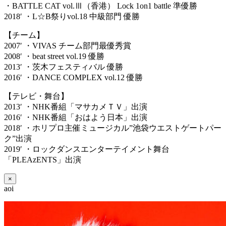
・BATTLE CAT vol.Ⅲ（香港） Lock 1on1 battle 準優勝
2018′ ・L☆B祭りvol.18 中級部門 優勝
【チーム】
2007′ ・VIVAS チーム部門最優秀賞
2008′ ・beat street vol.19 優勝
2013′ ・茨木フェスティバル 優勝
2016′ ・DANCE COMPLEX vol.12 優勝
【テレビ・舞台】
2013′ ・NHK番組「マサカメＴＶ」出演
2016′ ・NHK番組「おはよう日本」出演
2018′ ・ホリプロ主催ミュージカル”池袋ウエストゲートパー
ク”出演
2019′ ・ロックダンスエンターテイメント舞台
「PLEAzENTS」出演
×
aoi