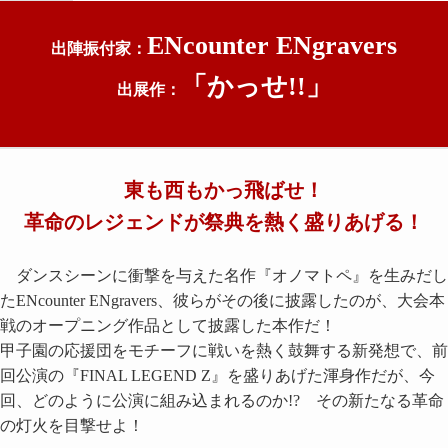
ENcounter ENgravers
出陣振付家：
「かっせ!!」
出展作：
東も西もかっ飛ばせ！
革命のレジェンドが祭典を熱く盛りあげる！
ダンスシーンに衝撃を与えた名作『オノマトペ』を生みだし
たENcounter ENgravers、彼らがその後に披露したのが、大会本
戦のオープニング作品として披露した本作だ！
甲子園の応援団をモチーフに戦いを熱く鼓舞する新発想で、前
回公演の『FINAL LEGEND Z』を盛りあげた渾身作だが、今
回、どのように公演に組み込まれるのか!? その新たなる革命
の灯火を目撃せよ！