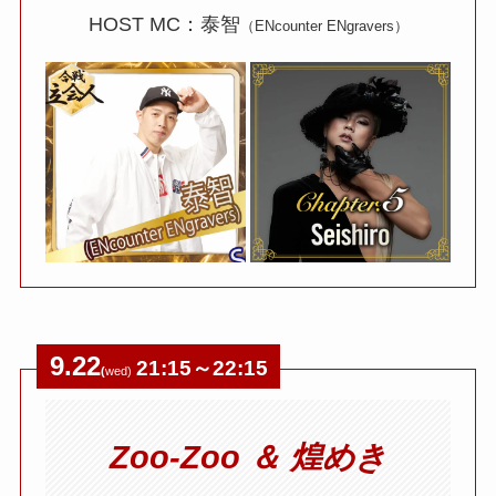
HOST MC：泰智
（ENcounter ENgravers）
9.22
21:15～22:15
(
wed)
Zoo-Zoo ＆ 煌めき