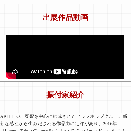
出展作品動画
振付家紹介
AKIHITO、泰智を中心に結成されたヒップホップクルー。
斬
新な感性から生みだされる作品力に定評があり、
2016年
『
Legend Tokyo Chapter.6
』において〝レジェンド〟に輝く！