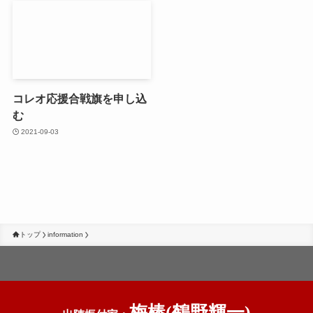
コレオ応援合戦旗を申し込
む
2021-09-03
トップ
information
梅棒
(鶴野輝一)