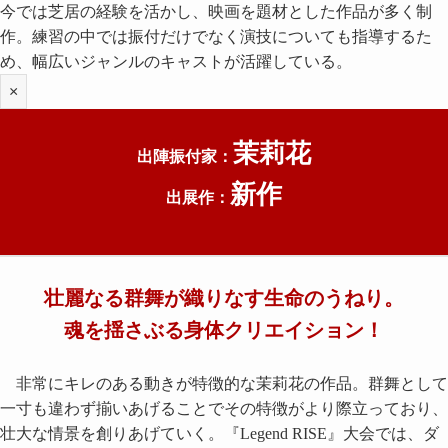
今では芝居の経験を活かし、映画を題材とした作品が多く制
作。練習の中では振付だけでなく演技についても指導するた
め、幅広いジャンルのキャストが活躍している。
×
茉莉花
出陣振付家：
新作
出展作：
壮麗なる群舞が織りなす生命のうねり。
魂を揺さぶる身体クリエイション！
非常にキレのある動きが特徴的な茉莉花の作品。群舞として
一寸も違わず揃いあげることでその特徴がより際立っており、
壮大な情景を創りあげていく。『Legend RISE』大会では、ダ