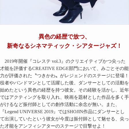
異色の経歴で放つ、
新奇なるシネマティック・シアタージャズ！
2019年開催『コレステ vol.3』のクリエイティブかつ尖った
才能を評価するCREATIVE EDGE部門において、みごとその能
力が評価された〝つきかわ〟がレジェンドのステージに登場！
役者やバンドマンとして活躍した後、ダンサーとしての活動を
始めたという異色の経歴を持つ彼女。その経験を活かし、近年
ではアクティングを取り入れ、映画を題材とした作品を多く手
がけるなど振付師としての創作活動に余念が無い。また、
『Legend UNIVERSE 2019』ではSHOJIN作品にダンサーとし
て出演していたという彼女が今度は振付師として魅せる、尖っ
た才能をアンフィシアターのステージで目撃せよ！