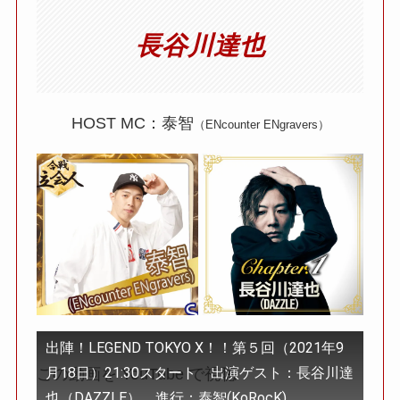
長谷川達也
HOST MC：泰智
（ENcounter ENgravers）
出陣！LEGEND TOKYO X！！第５回（2021年9
月18日）21:30スタート 出演ゲスト：長谷川達
この動画を YouTube で視聴
也（DAZZLE） 進行：泰智(KoRocK)