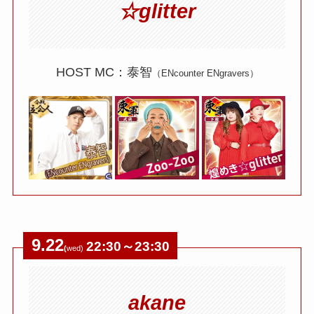
☆glitter
HOST MC：泰智
（ENcounter ENgravers）
9.22
22:30～23:30
(
wed)
akane