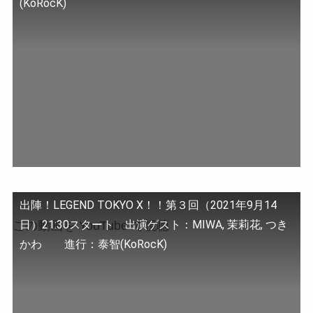
(KoRocK)
出陣！LEGEND TOKYO X！！第３回（2021年9月14
日）21:30スタート 出演ゲスト：MIWA, 茉莉花, つき
この動画を YouTube で視聴
かわ 進行：泰智(KoRocK)