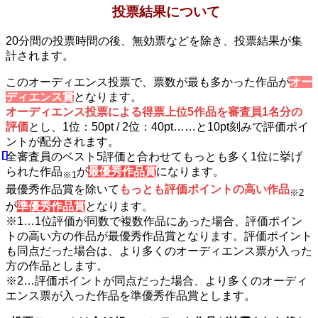
投票結果について
20分間の投票時間の後、無効票などを除き、投票結果が集
計されます。
このオーディエンス投票で、票数が最も多かった作品が
オー
ディエンス賞
となります。
オーディエンス投票による得票上位5作品を審査員1名分の
評価
とし、1位：50pt / 2位：40pt……と10pt刻みで評価ポイ
ントが配分されます。
全審査員のベスト5評価と合わせてもっとも多く1位に挙げ
られた作品
が
最優秀作品賞
になります。
※1
最優秀作品賞を除いて
もっとも評価ポイントの高い作品
※2
が
準優秀作品
賞
となります。
※1…1位評価が同数で複数作品にあった場合、評価ポイン
トの高い方の作品が最優秀作品賞となります。評価ポイント
も同点だった場合は、より多くのオーディエンス票が入った
方の作品とします。
※2…評価ポイントが同点だった場合、より多くのオーディ
エンス票が入った作品を準優秀作品賞とします。