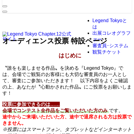
Legend Tokyoと
は
出展コレオグラフ
オーディエンス投票 特設ページ
ァー
審査員･システム
観覧チケット
はじめに
〝誰をも楽しませる作品〟を決める『Legend Tokyo』で
は、会場でご観覧のお客様にも大切な審査員のお一人とし
て、審査にご参加いただきます！ 以下内容をよくご確認
の上、あなたが〝心動かされた作品〟にご投票をお願いしま
す！
投票に参加できるのは……
会場でコンテスト全作品をご覧いただいた方のみ
です。
途中からご来場いただいた方、途中で退席される方は投票で
きません。
※投票にはスマートフォン、タブレットなどインターネット