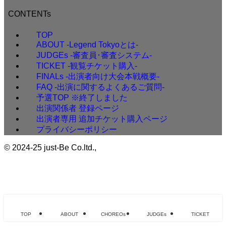
CONTENTs
TOP
ABOUT -Legend Tokyoとは-
JUDGEs -審査員･審査システム-
TICKET -観覧チケット購入-
FINALs -出演者向け大会本戦概要-
FAQ -出演に関するよくあるご質問-
予選TOP ※終了しました
出演関係者 登録ページ
出演者専用 追加チケット購入ページ
プライバシーポリシー
©
2024-25 just-Be Co.ltd.,
TOP
ABOUT
CHOREOs
JUDGEs
TICKET