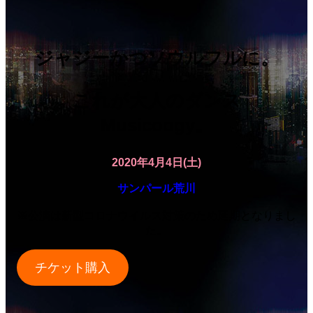
ジャジーかつソウルフルに。
これが大人のダンス
Musicoogy。
2020年4月4日(土)
サンパール荒川
※公演は新型コロナウイルス対策のため延期となりまし
た。
チケット購入