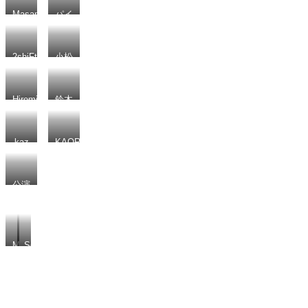
Masami
パイ
レー
ツオ
ブマ
2shiFt
小松
チョ
真太
ビア
郎
ン
Hiromi
鈴木
宏堯
kaz
KAORI
公演
ディ
レク
公演ゲスト＆MC
ター
Cen
MC
Sound
HORIE
Cream
a.k.a.Harucalloway
Steppers
チケット購入