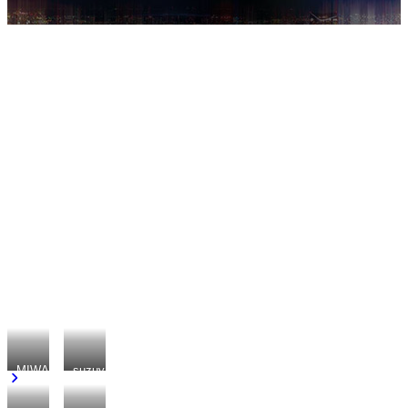
〝大人〟のダンスの感動を今こそ。
ストリートダンスに大人が主役になれる新たな時代を生み出
す、
そんな夢から生まれたダンス公演プロジェクトが、この春、
さらなる進化をとげる。
最新公演の演出コンセプトは「ジャジー＆ソウルフルな大人
の空間」。
トップ・コレオグラファーの魅せる力に豪華ゲストのリズム
が乗算され、
なさに感動にいざなう〝大人〟ダンス空間がステージに降臨
する！
作品出展コレオグラファー
MIWA
suzuyaka