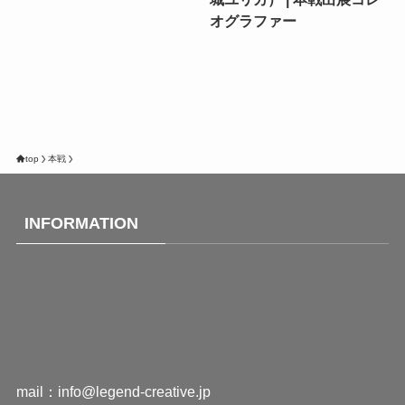
オグラファー
top
本戦
INFORMATION
mail：
info@legend-creative.jp