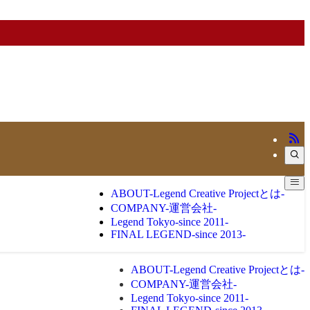
ABOUT
-Legend Creative Projectとは-
COMPANY
-運営会社-
Legend Tokyo
-since 2011-
FINAL LEGEND
-since 2013-
ABOUT
-Legend Creative Projectとは-
COMPANY
-運営会社-
Legend Tokyo
-since 2011-