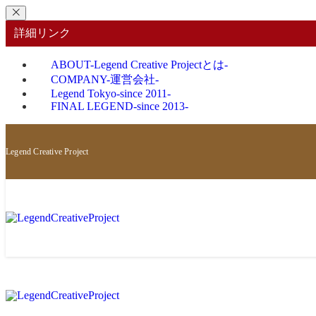
詳細リンク
ABOUT
-Legend Creative Projectとは-
COMPANY
-運営会社-
Legend Tokyo
-since 2011-
FINAL LEGEND
-since 2013-
Legend Creative Project